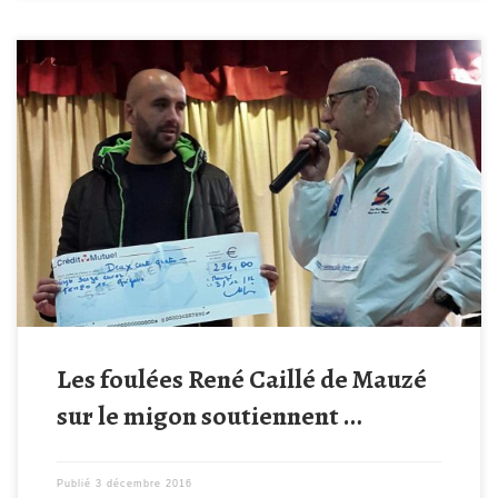
L’association « les foulées René Caillé » a choisi de mettre en
avant notre association lors des 10 heures pédestres de Mauzé
sur le Mignon organisées dans le cadre du Téléthon 2016. Grace
à cette initiative Tempo15Grégoire a reçu un chèque de 296€. Un
GRAND MERCI au président et à tous les […]
Les foulées René Caillé de Mauzé
sur le migon soutiennent …
Publié
3 décembre 2016