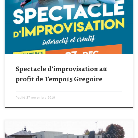
2019, La CRIC (Compagnie Rochelaise d’Improvisation Créative)
organise un spectacle d’improvisation au profit de notre
association Tempo15Gregoire. Rendez-vous à 20h30 à
l’Entrepôt, 3 rue Augustin Fresnel à Périgny. Les comédiens sont
répartis par couples selon le […]
Spectacle d’improvisation au
profit de Tempo15 Gregoire
Publié
27 novembre 2019