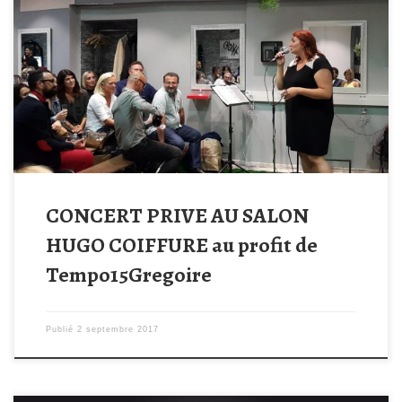
Un grand merci à notre parrain Hugo Coiffure qui avait organisé
hier soir un concert au salon de coiffure au profit de
Tempo15Gregoire. L’intégralité de la recette a été reversée à
l’association. Une soirée animée par les chanteurs Julie Fort et
Julien Mullerque l’on remercie également pour leur présence et
[…]
CONCERT PRIVE AU SALON
HUGO COIFFURE au profit de
Tempo15Gregoire
Publié
2 septembre 2017