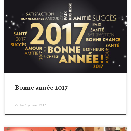
2016 fût une année riche en évènements pour Tempo15Grégoire.
Vous avez été nombreux à venir courir ou marcher pour notre
cause lors des journées de Bouhet et de La Chataigneraie et
nous tenons à vous en remercier. Un grand merci également aux
JEUNES POMPIERS DE LA CHATAIGNERAIE, au FOYER DES […]
Bonne année 2017
Publié
1 janvier 2017