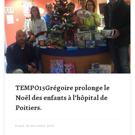
Les membres de l’association Tempo15Grégoire se sont rendus
aujourd’hui à l’hopital de Poitiers pour remettre l’ensemble des
cadeaux que nous avons pu acheter grâce aux fonds collectés
lors des manifestations de La Chataigneraire et de Bouhet, mais
aussi grâce aux différents dons remis à l’association durant
l’année 2016. Franck Rouet […]
TEMPO15Grégoire prolonge le
Noël des enfants à l’hôpital de
Poitiers.
Publié
30 décembre 2016