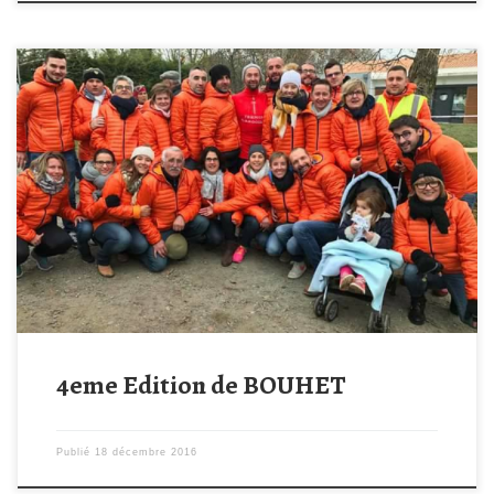
Ils étaient plus de 250 participants a être venus braver le froid et
le brouillard ce dimanche matin à Bouhet. Dans une ambiance
sportive et chaleureuse nous avons pu assister à un très beau
moment de partage et de convivialité. Grace à vous tous c’est
plus de 2000€ qui ont […]
4eme Edition de BOUHET
Publié
18 décembre 2016