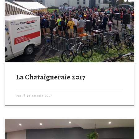
GROS SUCCES POUR NOTRE EDITION 2017 – TEMPO 15
GREGOIRE à La Châtaigneraie (85) GROS SUCCES hier pour la
4eme édition de la Châtaigneraie. C’est près de 800 personnes
qui sont venues soutenir notre cause. 310 vététistes et plus de
440 marcheurs et coureurs se sont retrouvés pour découvrir les
[…]
La Chataîgneraie 2017
Publié
15 octobre 2017