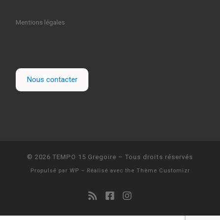
Mentions légales
Nous contacter
© 2026
TEMPO 15 Gregoire
– Tous droits réservés
Propulsé par
WP
– Réalisé avec the
Thème Customizr