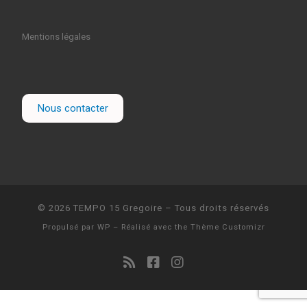
Mentions légales
Nous contacter
© 2026
TEMPO 15 Gregoire
– Tous droits réservés
Propulsé par
WP
– Réalisé avec the
Thème Customizr