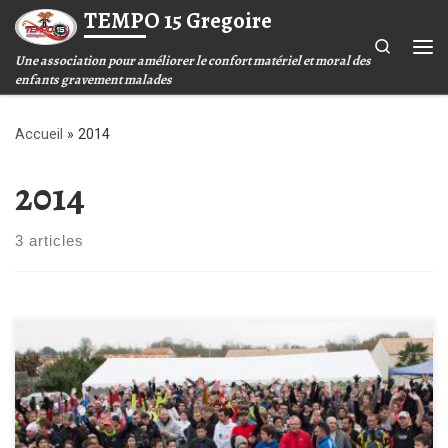
TEMPO 15 Gregoire
Passer au contenu
Search
Une association pour améliorer le confort matériel et moral des
Me
enfants gravement malades
Accueil
»
2014
2014
3 articles