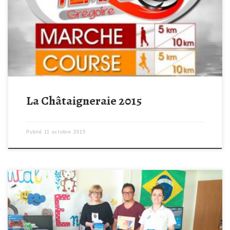
11 octobre 2015 Un grand merci aux participants pour cette
édition de la TEMPO 15 GREGOIRE d’octobre 2015. Un grand
merci également aux Pépinières RIPAUD, à la société LA
FOURNEE DOREE à l’année […]
La Châtaigneraie 2015
Publié
11 octobre 2015
Nous sommes allées hier à l’Hopital de Poitiers et avons remis
tous les cadeaux que nous avons pu acheter grâce à votre