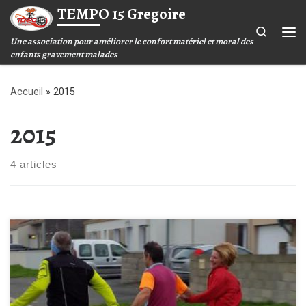
TEMPO 15 Gregoire
Passer au contenu
Search
Une association pour améliorer le confort matériel et moral des
Me
enfants gravement malades
Accueil
»
2015
2015
4 articles