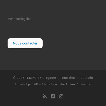
Mentions légales
Nous contacter
© 2026
TEMPO 15 Gregoire
– Tous droits réservés
Propulsé par
WP
– Réalisé avec the
Thème Customizr