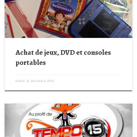
longues journées et 4 DS et des jeux pour faire passer le temps
plus vite Read more […]
Achat de jeux, DVD et consoles
portables
Publié
11 décembre 2015
LA CHATAIGNERAIE – VTT/ COURSE/MARCHE/ZUMBA Bon
entrainement !!! Voici les parcours de la TEMPO 15 GREGOIRE du