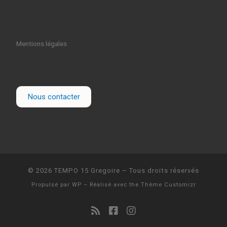
Mentions légales
Nous contacter
© 2026
TEMPO 15 Gregoire
– Tous droits réservés
Propulsé par
WP
– Réalisé avec the
Thème Customizr