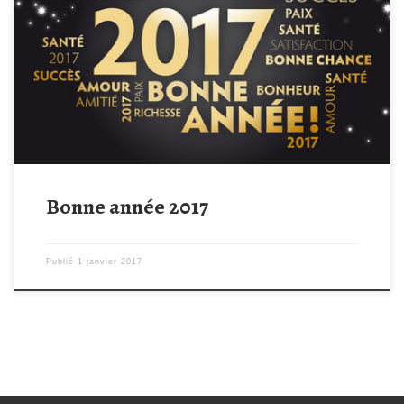
2016 fût une année riche en évènements pour Tempo15Grégoire.
Vous avez été nombreux à venir courir ou marcher pour notre
cause lors des journées de Bouhet et de La Chataigneraie et
nous tenons à vous en remercier. Un grand merci également aux
JEUNES POMPIERS DE LA CHATAIGNERAIE, au FOYER DES […]
Bonne année 2017
Publié
1 janvier 2017