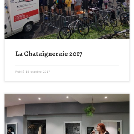
qui sont venues soutenir notre cause. 310 vététistes et plus de
440 marcheurs et coureurs se sont retrouvés pour découvrir les
[…]
La Chataîgneraie 2017
Publié
15 octobre 2017
Un grand merci à notre parrain Hugo Coiffure qui avait organisé
hier soir un concert au salon de coiffure au profit de
Tempo15Gregoire. L’intégralité de la recette a été reversée à