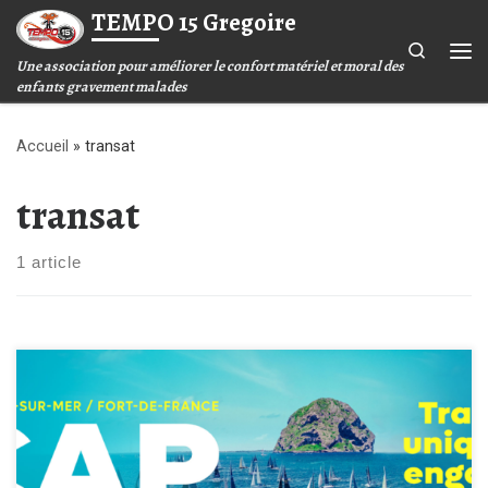
TEMPO 15 Gregoire
Passer au contenu
Search
Une association pour améliorer le confort matériel et moral des
Me
enfants gravement malades
Accueil
»
transat
transat
1 article
Soutien à l’association Tempo15 Grégoire Dans quelques mois,
Tempo15 Grégoire va traverser l’Atlantique à bord du voilier BE