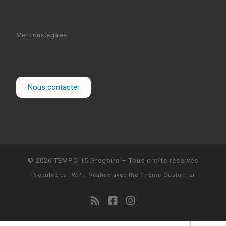
Mentions légales
Nous contacter
© 2026
TEMPO 15 Gregoire
– Tous droits réservés
Propulsé par
WP
– Réalisé avec the
Thème Customizr