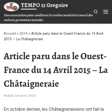
TEMPO 15 Gregoire
Passer au contenu
Search
Une association pour améliorer le confort matériel et moral des
Me
enfants gravement malades
Accueil
»
2014
»
Article paru dans le Ouest-France du 14 Avril
2015 – La Châtaigneraie
Article paru dans le Ouest-
France du 14 Avril 2015 – La
Châtaigneraie
Publié
14 avril 2015
En octobre dernier, les Châtaigneraisiens ont fait la