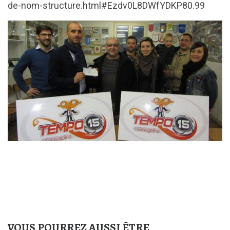
de-nom-structure.html#Ezdv0L8DWfYDKP80.99
VOUS POURREZ AUSSI ÊTRE